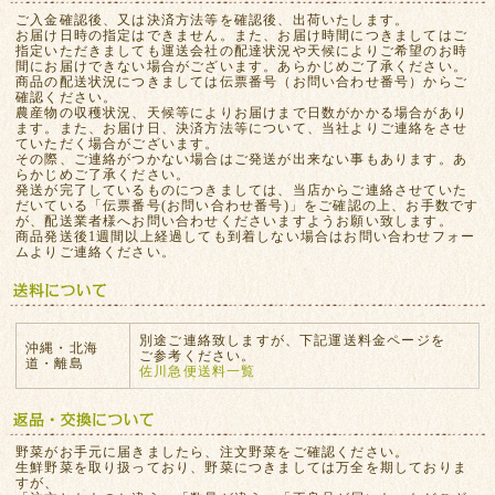
ご入金確認後、又は決済方法等を確認後、出荷いたします。
お届け日時の指定はできません。また、お届け時間につきましてはご
指定いただきましても運送会社の配達状況や天候によりご希望のお時
間にお届けできない場合がございます。あらかじめご了承ください。
商品の配送状況につきましては伝票番号（お問い合わせ番号）からご
確認ください。
農産物の収穫状況、天候等によりお届けまで日数がかかる場合があり
ます。また、お届け日、決済方法等について、当社よりご連絡をさせ
ていただく場合がございます。
その際、ご連絡がつかない場合はご発送が出来ない事もあります。あ
らかじめご了承ください。
発送が完了しているものにつきましては、当店からご連絡させていた
だいている「伝票番号(お問い合わせ番号)」をご確認の上、お手数です
が、配送業者様へお問い合わせくださいますようお願い致します。
商品発送後1週間以上経過しても到着しない場合はお問い合わせフォー
ムよりご連絡ください。
別途ご連絡致しますが、下記運送料金ページを
沖縄・北海
ご参考ください。
道・離島
佐川急便送料一覧
野菜がお手元に届きましたら、注文野菜をご確認ください。
生鮮野菜を取り扱っており、野菜につきましては万全を期しておりま
すが、