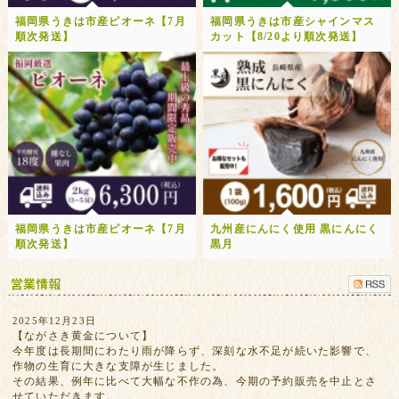
福岡県うきは市産ピオーネ【7月
福岡県うきは市産シャインマス
順次発送】
カット【8/20より順次発送】
福岡県うきは市産ピオーネ【7月
九州産にんにく使用 黒にんにく
順次発送】
黒月
2025年12月23日
【ながさき黄金について】
今年度は長期間にわたり雨が降らず、深刻な水不足が続いた影響で、
作物の生育に大きな支障が生じました。
その結果、例年に比べて大幅な不作の為、今期の予約販売を中止とさ
せていただきます。