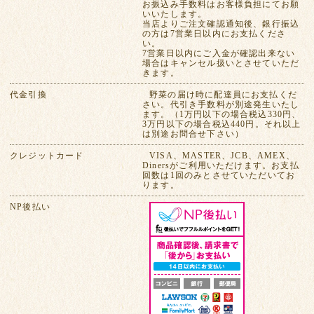
お振込み手数料はお客様負担にてお願
いいたします。
当店よりご注文確認通知後、銀行振込
の方は7営業日以内にお支払くださ
い。
7営業日以内にご入金が確認出来ない
場合はキャンセル扱いとさせていただ
きます。
代金引換
野菜の届け時に配達員にお支払くだ
さい。代引き手数料が別途発生いたし
ます。（1万円以下の場合税込330円、
3万円以下の場合税込440円。それ以上
は別途お問合せ下さい）
クレジットカード
VISA、MASTER、JCB、AMEX、
Dinersがご利用いただけます。お支払
回数は1回のみとさせていただいてお
ります。
NP後払い