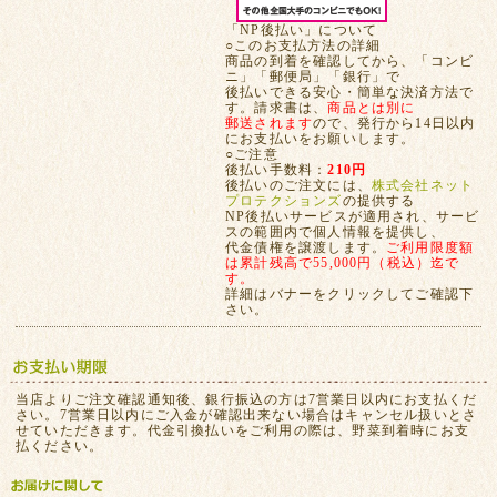
「NP後払い」について
○このお支払方法の詳細
商品の到着を確認してから、「コンビ
ニ」「郵便局」「銀行」で
後払いできる安心・簡単な決済方法で
す。請求書は、
商品とは別に
郵送されます
ので、発行から14日以内
にお支払いをお願いします。
○ご注意
後払い手数料：
210円
後払いのご注文には、
株式会社ネット
プロテクションズ
の提供する
NP後払いサービスが適用され、サービ
スの範囲内で個人情報を提供し、
代金債権を譲渡します。
ご利用限度額
は累計残高で55,000円（税込）迄で
す。
詳細はバナーをクリックしてご確認下
さい。
当店よりご注文確認通知後、銀行振込の方は7営業日以内にお支払くだ
さい。7営業日以内にご入金が確認出来ない場合はキャンセル扱いとさ
せていただきます。代金引換払いをご利用の際は、野菜到着時にお支
払ください。