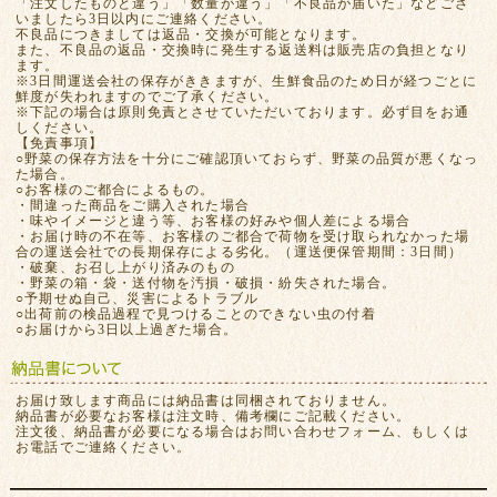
「注文したものと違う」「数量が違う」「不良品が届いた」などござ
いましたら3日以内にご連絡ください。
不良品につきましては返品・交換が可能となります。
また、不良品の返品・交換時に発生する返送料は販売店の負担となり
ます。
※3日間運送会社の保存がききますが、生鮮食品のため日が経つごとに
鮮度が失われますのでご了承ください。
※下記の場合は原則免責とさせていただいております。必ず目をお通
しください。
【免責事項】
○野菜の保存方法を十分にご確認頂いておらず、野菜の品質が悪くなっ
た場合。
○お客様のご都合によるもの。
・間違った商品をご購入された場合
・味やイメージと違う等、お客様の好みや個人差による場合
・お届け時の不在等、お客様のご都合で荷物を受け取られなかった場
合の運送会社での長期保存による劣化。（運送便保管期間：3日間）
・破棄、お召し上がり済みのもの
・野菜の箱・袋・送付物を汚損・破損・紛失された場合。
○予期せぬ自己、災害によるトラブル
○出荷前の検品過程で見つけることのできない虫の付着
○お届けから3日以上過ぎた場合。
お届け致します商品には納品書は同梱されておりません。
納品書が必要なお客様は注文時、備考欄にご記載ください。
注文後、納品書が必要になる場合はお問い合わせフォーム、もしくは
お電話でご連絡ください。