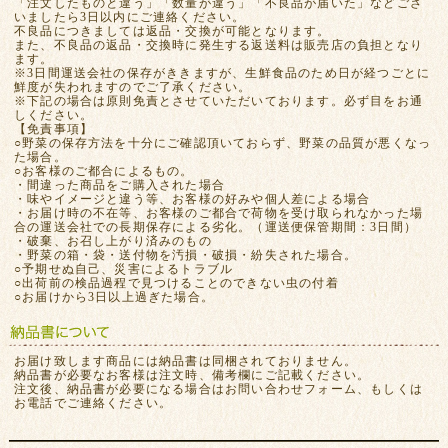
「注文したものと違う」「数量が違う」「不良品が届いた」などござ
いましたら3日以内にご連絡ください。
不良品につきましては返品・交換が可能となります。
また、不良品の返品・交換時に発生する返送料は販売店の負担となり
ます。
※3日間運送会社の保存がききますが、生鮮食品のため日が経つごとに
鮮度が失われますのでご了承ください。
※下記の場合は原則免責とさせていただいております。必ず目をお通
しください。
【免責事項】
○野菜の保存方法を十分にご確認頂いておらず、野菜の品質が悪くなっ
た場合。
○お客様のご都合によるもの。
・間違った商品をご購入された場合
・味やイメージと違う等、お客様の好みや個人差による場合
・お届け時の不在等、お客様のご都合で荷物を受け取られなかった場
合の運送会社での長期保存による劣化。（運送便保管期間：3日間）
・破棄、お召し上がり済みのもの
・野菜の箱・袋・送付物を汚損・破損・紛失された場合。
○予期せぬ自己、災害によるトラブル
○出荷前の検品過程で見つけることのできない虫の付着
○お届けから3日以上過ぎた場合。
お届け致します商品には納品書は同梱されておりません。
納品書が必要なお客様は注文時、備考欄にご記載ください。
注文後、納品書が必要になる場合はお問い合わせフォーム、もしくは
お電話でご連絡ください。