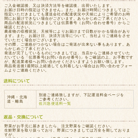
ご入金確認後、又は決済方法等を確認後、出荷いたします。
お届け日時の指定はできません。また、お届け時間につきましてはご
指定いただきましても運送会社の配達状況や天候によりご希望のお時
間にお届けできない場合がございます。あらかじめご了承ください。
商品の配送状況につきましては伝票番号（お問い合わせ番号）からご
確認ください。
農産物の収穫状況、天候等によりお届けまで日数がかかる場合があり
ます。また、お届け日、決済方法等について、当社よりご連絡をさせ
ていただく場合がございます。
その際、ご連絡がつかない場合はご発送が出来ない事もあります。あ
らかじめご了承ください。
発送が完了しているものにつきましては、当店からご連絡させていた
だいている「伝票番号(お問い合わせ番号)」をご確認の上、お手数です
が、配送業者様へお問い合わせくださいますようお願い致します。
商品発送後1週間以上経過しても到着しない場合はお問い合わせフォー
ムよりご連絡ください。
別途ご連絡致しますが、下記運送料金ページを
沖縄・北海
ご参考ください。
道・離島
佐川急便送料一覧
野菜がお手元に届きましたら、注文野菜をご確認ください。
生鮮野菜を取り扱っており、野菜につきましては万全を期しておりま
すが、