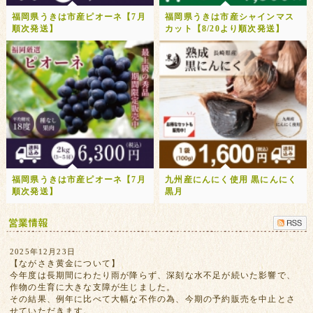
福岡県うきは市産ピオーネ【7月
福岡県うきは市産シャインマス
順次発送】
カット【8/20より順次発送】
福岡県うきは市産ピオーネ【7月
九州産にんにく使用 黒にんにく
順次発送】
黒月
2025年12月23日
【ながさき黄金について】
今年度は長期間にわたり雨が降らず、深刻な水不足が続いた影響で、
作物の生育に大きな支障が生じました。
その結果、例年に比べて大幅な不作の為、今期の予約販売を中止とさ
せていただきます。