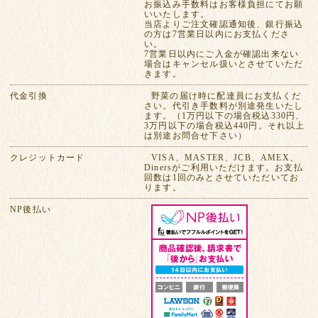
お振込み手数料はお客様負担にてお願
いいたします。
当店よりご注文確認通知後、銀行振込
の方は7営業日以内にお支払くださ
い。
7営業日以内にご入金が確認出来ない
場合はキャンセル扱いとさせていただ
きます。
代金引換
野菜の届け時に配達員にお支払くだ
さい。代引き手数料が別途発生いたし
ます。（1万円以下の場合税込330円、
3万円以下の場合税込440円。それ以上
は別途お問合せ下さい）
クレジットカード
VISA、MASTER、JCB、AMEX、
Dinersがご利用いただけます。お支払
回数は1回のみとさせていただいてお
ります。
NP後払い