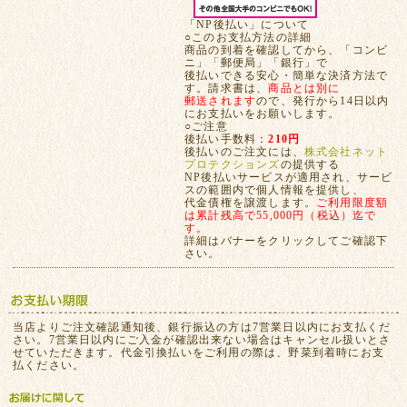
「NP後払い」について
○このお支払方法の詳細
商品の到着を確認してから、「コンビ
ニ」「郵便局」「銀行」で
後払いできる安心・簡単な決済方法で
す。請求書は、
商品とは別に
郵送されます
ので、発行から14日以内
にお支払いをお願いします。
○ご注意
後払い手数料：
210円
後払いのご注文には、
株式会社ネット
プロテクションズ
の提供する
NP後払いサービスが適用され、サービ
スの範囲内で個人情報を提供し、
代金債権を譲渡します。
ご利用限度額
は累計残高で55,000円（税込）迄で
す。
詳細はバナーをクリックしてご確認下
さい。
当店よりご注文確認通知後、銀行振込の方は7営業日以内にお支払くだ
さい。7営業日以内にご入金が確認出来ない場合はキャンセル扱いとさ
せていただきます。代金引換払いをご利用の際は、野菜到着時にお支
払ください。