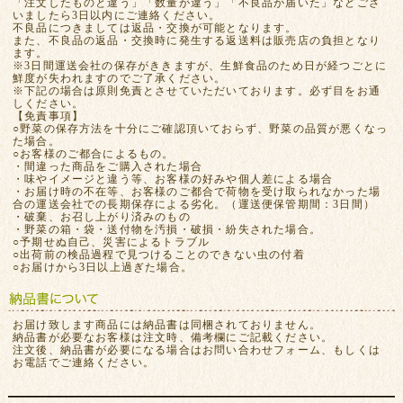
「注文したものと違う」「数量が違う」「不良品が届いた」などござ
いましたら3日以内にご連絡ください。
不良品につきましては返品・交換が可能となります。
また、不良品の返品・交換時に発生する返送料は販売店の負担となり
ます。
※3日間運送会社の保存がききますが、生鮮食品のため日が経つごとに
鮮度が失われますのでご了承ください。
※下記の場合は原則免責とさせていただいております。必ず目をお通
しください。
【免責事項】
○野菜の保存方法を十分にご確認頂いておらず、野菜の品質が悪くなっ
た場合。
○お客様のご都合によるもの。
・間違った商品をご購入された場合
・味やイメージと違う等、お客様の好みや個人差による場合
・お届け時の不在等、お客様のご都合で荷物を受け取られなかった場
合の運送会社での長期保存による劣化。（運送便保管期間：3日間）
・破棄、お召し上がり済みのもの
・野菜の箱・袋・送付物を汚損・破損・紛失された場合。
○予期せぬ自己、災害によるトラブル
○出荷前の検品過程で見つけることのできない虫の付着
○お届けから3日以上過ぎた場合。
お届け致します商品には納品書は同梱されておりません。
納品書が必要なお客様は注文時、備考欄にご記載ください。
注文後、納品書が必要になる場合はお問い合わせフォーム、もしくは
お電話でご連絡ください。