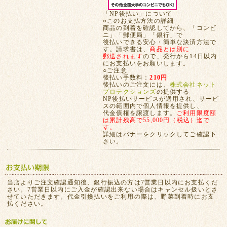
「NP後払い」について
○このお支払方法の詳細
商品の到着を確認してから、「コンビ
ニ」「郵便局」「銀行」で
後払いできる安心・簡単な決済方法で
す。請求書は、
商品とは別に
郵送されます
ので、発行から14日以内
にお支払いをお願いします。
○ご注意
後払い手数料：
210円
後払いのご注文には、
株式会社ネット
プロテクションズ
の提供する
NP後払いサービスが適用され、サービ
スの範囲内で個人情報を提供し、
代金債権を譲渡します。
ご利用限度額
は累計残高で55,000円（税込）迄で
す。
詳細はバナーをクリックしてご確認下
さい。
当店よりご注文確認通知後、銀行振込の方は7営業日以内にお支払くだ
さい。7営業日以内にご入金が確認出来ない場合はキャンセル扱いとさ
せていただきます。代金引換払いをご利用の際は、野菜到着時にお支
払ください。