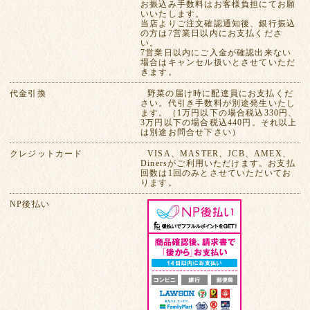
お振込み手数料はお客様負担にてお願
いいたします。
当店よりご注文確認通知後、銀行振込
の方は7営業日以内にお支払くださ
い。
7営業日以内にご入金が確認出来ない
場合はキャンセル扱いとさせていただ
きます。
代金引換
野菜の届け時に配達員にお支払くだ
さい。代引き手数料が別途発生いたし
ます。（1万円以下の場合税込330円、
3万円以下の場合税込440円。それ以上
は別途お問合せ下さい）
クレジットカード
VISA、MASTER、JCB、AMEX、
Dinersがご利用いただけます。お支払
回数は1回のみとさせていただいてお
ります。
NP後払い