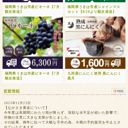
福岡県うきは市産ピオーネ【7月
福岡県うきは市産シャインマス
順次発送】
カット【8/20より順次発送】
福岡県うきは市産ピオーネ【7月
九州産にんにく使用 黒にんにく
順次発送】
黒月
2025年12月23日
【ながさき黄金について】
今年度は長期間にわたり雨が降らず、深刻な水不足が続いた影響で、
作物の生育に大きな支障が生じました。
その結果、例年に比べて大幅な不作の為、今期の予約販売を中止とさ
せていただきます。