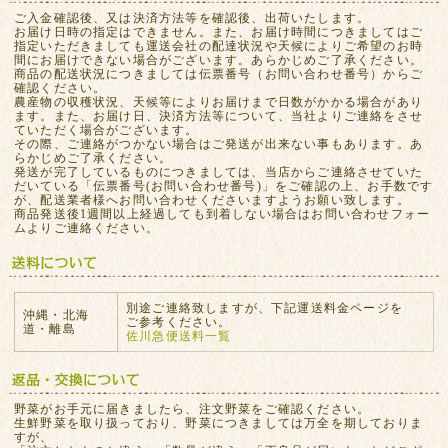
ご入金確認後、又は決済方法等を確認後、出荷いたします。
お届け日時の指定はできません。また、お届け時間につきましてはご
指定いただきましても運送会社の配達状況や天候によりご希望のお時
間にお届けできない場合がございます。あらかじめご了承ください。
商品の配送状況につきましては伝票番号（お問い合わせ番号）からご
確認ください。
農産物の収穫状況、天候等によりお届けまで日数がかかる場合があり
ます。また、お届け日、決済方法等について、当社よりご連絡をさせ
ていただく場合がございます。
その際、ご連絡がつかない場合はご発送が出来ない事もあります。あ
らかじめご了承ください。
発送が完了しているものにつきましては、当店からご連絡させていた
だいている「伝票番号(お問い合わせ番号)」をご確認の上、お手数です
が、配送業者様へお問い合わせくださいますようお願い致します。
商品発送後1週間以上経過しても到着しない場合はお問い合わせフォー
ムよりご連絡ください。
別途ご連絡致しますが、下記運送料金ページを
沖縄・北海
ご参考ください。
道・離島
佐川急便送料一覧
野菜がお手元に届きましたら、注文野菜をご確認ください。
生鮮野菜を取り扱っており、野菜につきましては万全を期しておりま
すが、