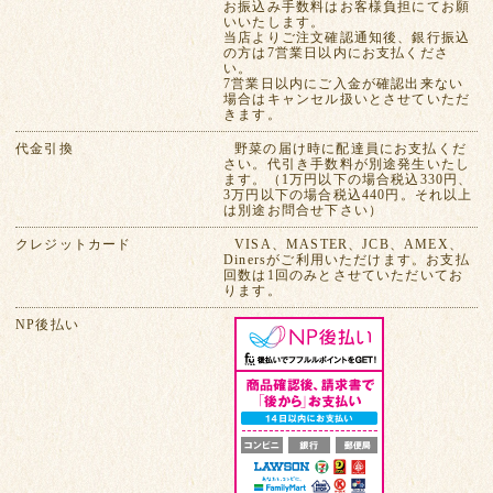
お振込み手数料はお客様負担にてお願
いいたします。
当店よりご注文確認通知後、銀行振込
の方は7営業日以内にお支払くださ
い。
7営業日以内にご入金が確認出来ない
場合はキャンセル扱いとさせていただ
きます。
代金引換
野菜の届け時に配達員にお支払くだ
さい。代引き手数料が別途発生いたし
ます。（1万円以下の場合税込330円、
3万円以下の場合税込440円。それ以上
は別途お問合せ下さい）
クレジットカード
VISA、MASTER、JCB、AMEX、
Dinersがご利用いただけます。お支払
回数は1回のみとさせていただいてお
ります。
NP後払い