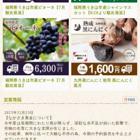
福岡県うきは市産ピオーネ【7月
福岡県うきは市産シャインマス
順次発送】
カット【8/20より順次発送】
福岡県うきは市産ピオーネ【7月
九州産にんにく使用 黒にんにく
順次発送】
黒月
2025年12月23日
【ながさき黄金について】
今年度は長期間にわたり雨が降らず、深刻な水不足が続いた影響で、
作物の生育に大きな支障が生じました。
その結果、例年に比べて大幅な不作の為、今期の予約販売を中止とさ
せていただきます。