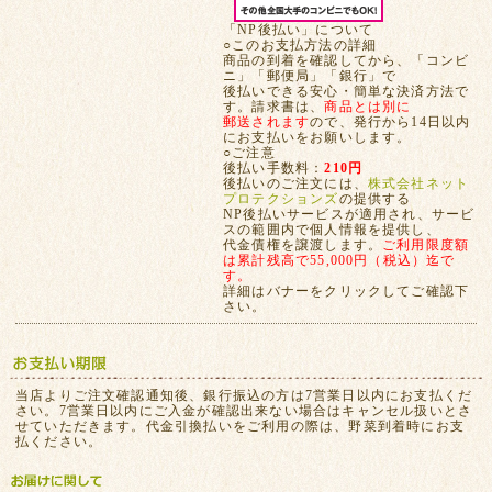
「NP後払い」について
○このお支払方法の詳細
商品の到着を確認してから、「コンビ
ニ」「郵便局」「銀行」で
後払いできる安心・簡単な決済方法で
す。請求書は、
商品とは別に
郵送されます
ので、発行から14日以内
にお支払いをお願いします。
○ご注意
後払い手数料：
210円
後払いのご注文には、
株式会社ネット
プロテクションズ
の提供する
NP後払いサービスが適用され、サービ
スの範囲内で個人情報を提供し、
代金債権を譲渡します。
ご利用限度額
は累計残高で55,000円（税込）迄で
す。
詳細はバナーをクリックしてご確認下
さい。
当店よりご注文確認通知後、銀行振込の方は7営業日以内にお支払くだ
さい。7営業日以内にご入金が確認出来ない場合はキャンセル扱いとさ
せていただきます。代金引換払いをご利用の際は、野菜到着時にお支
払ください。