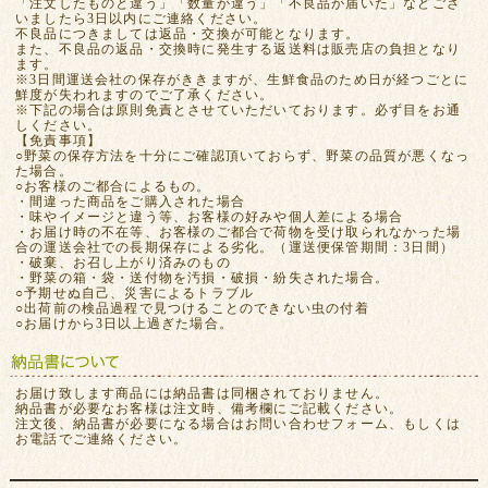
「注文したものと違う」「数量が違う」「不良品が届いた」などござ
いましたら3日以内にご連絡ください。
不良品につきましては返品・交換が可能となります。
また、不良品の返品・交換時に発生する返送料は販売店の負担となり
ます。
※3日間運送会社の保存がききますが、生鮮食品のため日が経つごとに
鮮度が失われますのでご了承ください。
※下記の場合は原則免責とさせていただいております。必ず目をお通
しください。
【免責事項】
○野菜の保存方法を十分にご確認頂いておらず、野菜の品質が悪くなっ
た場合。
○お客様のご都合によるもの。
・間違った商品をご購入された場合
・味やイメージと違う等、お客様の好みや個人差による場合
・お届け時の不在等、お客様のご都合で荷物を受け取られなかった場
合の運送会社での長期保存による劣化。（運送便保管期間：3日間）
・破棄、お召し上がり済みのもの
・野菜の箱・袋・送付物を汚損・破損・紛失された場合。
○予期せぬ自己、災害によるトラブル
○出荷前の検品過程で見つけることのできない虫の付着
○お届けから3日以上過ぎた場合。
お届け致します商品には納品書は同梱されておりません。
納品書が必要なお客様は注文時、備考欄にご記載ください。
注文後、納品書が必要になる場合はお問い合わせフォーム、もしくは
お電話でご連絡ください。