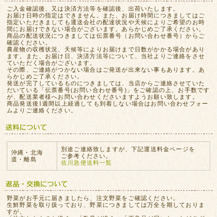
ご入金確認後、又は決済方法等を確認後、出荷いたします。
お届け日時の指定はできません。また、お届け時間につきましてはご
指定いただきましても運送会社の配達状況や天候によりご希望のお時
間にお届けできない場合がございます。あらかじめご了承ください。
商品の配送状況につきましては伝票番号（お問い合わせ番号）からご
確認ください。
農産物の収穫状況、天候等によりお届けまで日数がかかる場合があり
ます。また、お届け日、決済方法等について、当社よりご連絡をさせ
ていただく場合がございます。
その際、ご連絡がつかない場合はご発送が出来ない事もあります。あ
らかじめご了承ください。
発送が完了しているものにつきましては、当店からご連絡させていた
だいている「伝票番号(お問い合わせ番号)」をご確認の上、お手数です
が、配送業者様へお問い合わせくださいますようお願い致します。
商品発送後1週間以上経過しても到着しない場合はお問い合わせフォー
ムよりご連絡ください。
別途ご連絡致しますが、下記運送料金ページを
沖縄・北海
ご参考ください。
道・離島
佐川急便送料一覧
野菜がお手元に届きましたら、注文野菜をご確認ください。
生鮮野菜を取り扱っており、野菜につきましては万全を期しておりま
すが、