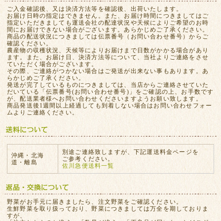
ご入金確認後、又は決済方法等を確認後、出荷いたします。
お届け日時の指定はできません。また、お届け時間につきましてはご
指定いただきましても運送会社の配達状況や天候によりご希望のお時
間にお届けできない場合がございます。あらかじめご了承ください。
商品の配送状況につきましては伝票番号（お問い合わせ番号）からご
確認ください。
農産物の収穫状況、天候等によりお届けまで日数がかかる場合があり
ます。また、お届け日、決済方法等について、当社よりご連絡をさせ
ていただく場合がございます。
その際、ご連絡がつかない場合はご発送が出来ない事もあります。あ
らかじめご了承ください。
発送が完了しているものにつきましては、当店からご連絡させていた
だいている「伝票番号(お問い合わせ番号)」をご確認の上、お手数です
が、配送業者様へお問い合わせくださいますようお願い致します。
商品発送後1週間以上経過しても到着しない場合はお問い合わせフォー
ムよりご連絡ください。
別途ご連絡致しますが、下記運送料金ページを
沖縄・北海
ご参考ください。
道・離島
佐川急便送料一覧
野菜がお手元に届きましたら、注文野菜をご確認ください。
生鮮野菜を取り扱っており、野菜につきましては万全を期しておりま
すが、