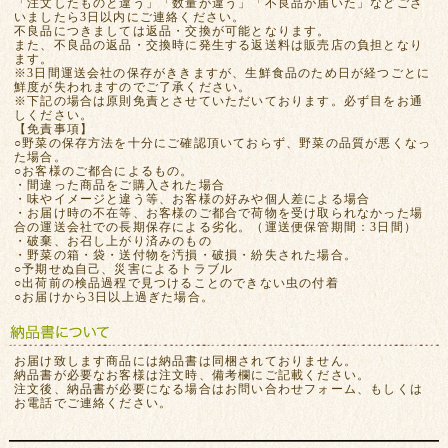
「注文したものと違う」「数量が違う」「不良品が届いた」などござ
いましたら3日以内にご連絡ください。
不良品につきましては返品・交換が可能となります。
また、不良品の返品・交換時に発生する返送料は販売店の負担となり
ます。
※3日間運送会社の保存がききますが、生鮮食品のため日が経つごとに
鮮度が失われますのでご了承ください。
※下記の場合は原則免責とさせていただいております。必ず目をお通
しください。
【免責事項】
○野菜の保存方法を十分にご確認頂いておらず、野菜の品質が悪くなっ
た場合。
○お客様のご都合によるもの。
・間違った商品をご購入された場合
・味やイメージと違う等、お客様の好みや個人差による場合
・お届け時の不在等、お客様のご都合で荷物を受け取られなかった場
合の運送会社での長期保存による劣化。（運送便保管期間：3日間）
・破棄、お召し上がり済みのもの
・野菜の箱・袋・送付物を汚損・破損・紛失された場合。
○予期せぬ自己、災害によるトラブル
○出荷前の検品過程で見つけることのできない虫の付着
○お届けから3日以上過ぎた場合。
お届け致します商品には納品書は同梱されておりません。
納品書が必要なお客様は注文時、備考欄にご記載ください。
注文後、納品書が必要になる場合はお問い合わせフォーム、もしくは
お電話でご連絡ください。