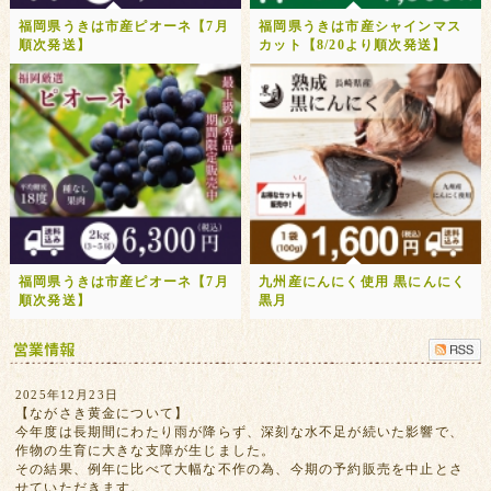
福岡県うきは市産ピオーネ【7月
福岡県うきは市産シャインマス
順次発送】
カット【8/20より順次発送】
福岡県うきは市産ピオーネ【7月
九州産にんにく使用 黒にんにく
順次発送】
黒月
2025年12月23日
【ながさき黄金について】
今年度は長期間にわたり雨が降らず、深刻な水不足が続いた影響で、
作物の生育に大きな支障が生じました。
その結果、例年に比べて大幅な不作の為、今期の予約販売を中止とさ
せていただきます。