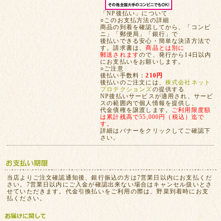
「NP後払い」について
○このお支払方法の詳細
商品の到着を確認してから、「コンビ
ニ」「郵便局」「銀行」で
後払いできる安心・簡単な決済方法で
す。請求書は、
商品とは別に
郵送されます
ので、発行から14日以内
にお支払いをお願いします。
○ご注意
後払い手数料：
210円
後払いのご注文には、
株式会社ネット
プロテクションズ
の提供する
NP後払いサービスが適用され、サービ
スの範囲内で個人情報を提供し、
代金債権を譲渡します。
ご利用限度額
は累計残高で55,000円（税込）迄で
す。
詳細はバナーをクリックしてご確認下
さい。
当店よりご注文確認通知後、銀行振込の方は7営業日以内にお支払くだ
さい。7営業日以内にご入金が確認出来ない場合はキャンセル扱いとさ
せていただきます。代金引換払いをご利用の際は、野菜到着時にお支
払ください。