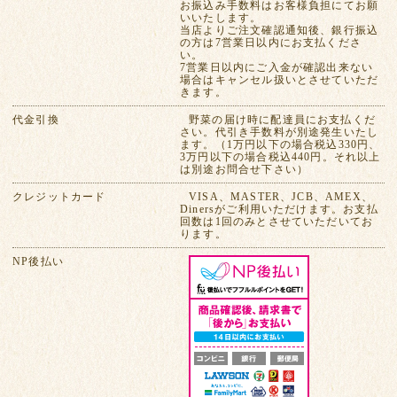
お振込み手数料はお客様負担にてお願
いいたします。
当店よりご注文確認通知後、銀行振込
の方は7営業日以内にお支払くださ
い。
7営業日以内にご入金が確認出来ない
場合はキャンセル扱いとさせていただ
きます。
代金引換
野菜の届け時に配達員にお支払くだ
さい。代引き手数料が別途発生いたし
ます。（1万円以下の場合税込330円、
3万円以下の場合税込440円。それ以上
は別途お問合せ下さい）
クレジットカード
VISA、MASTER、JCB、AMEX、
Dinersがご利用いただけます。お支払
回数は1回のみとさせていただいてお
ります。
NP後払い