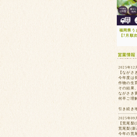
福岡県う
【7月順
2025年12
【ながさ
今年度は
作物の生
その結果
ながさき
何卒ご理
引き続き
2025年09
【荒尾梨(
荒尾梨(
今年の荒