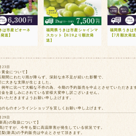
きは市産ピオーネ
福岡県うきは市産シャインマ
福岡県うきは
次発送】
スカット【8/20より順次発
【7月順次発
送】
月23日
き黄金について】
長期間にわたり雨が降らず、深刻な水不足が続いた影響で、
育に大きな支障が生じました。
、例年に比べて大幅な不作の為、今期の予約販売を中止とさせていただきま
黄金を楽しみにされている皆様大変申し訳ございません。
解いただきますようお願い申し上げます。
地のものオンラインショップを宜しくお願い申し上げます。
月29日
新高)の取扱について】
新高)ですが、今年も梨に高温障害が発生している状況です。
尾梨(新高)の予約販売は中止とさせて頂きます。