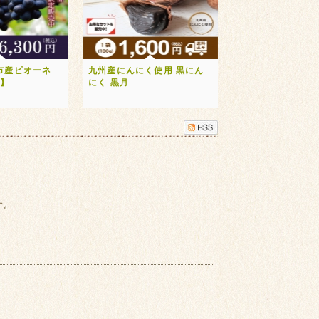
市産ピオーネ
九州産にんにく使用 黒にん
送】
にく 黒月
す。