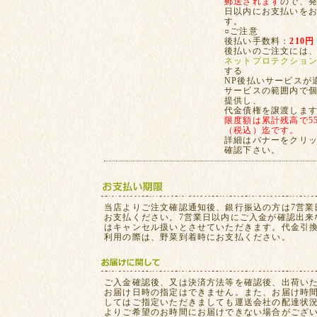
郵送されます
ので、発
日以内にお支払いを
す。
○ご注意
後払い手数料：
210円
後払いのご注文には
ネットプロテクショ
する
NP後払いサービスが
サービスの範囲内で
提供し、
代金債権を譲渡しま
限度額は累計残高で55,
（税込）迄です。
詳細はバナーをクリ
確認下さい。
当店よりご注文確認通知後、銀行振込の方は7営業
お支払ください。7営業日以内にご入金が確認出来
はキャンセル扱いとさせていただきます。代金引
利用の際は、野菜到着時にお支払ください。
ご入金確認後、又は決済方法等を確認後、出荷い
お届け日時の指定はできません。また、お届け時
してはご指定いただきましても運送会社の配達状
よりご希望のお時間にお届けできない場合がござ