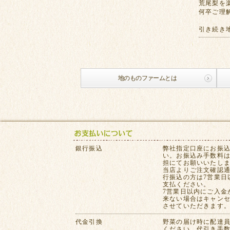
荒尾梨を
何卒ご理
引き続き
地のものファームとは
銀行振込
弊社指定口座にお振
い。お振込み手数料
担にてお願いいたし
当店よりご注文確認
行振込の方は7営業日
支払ください。
7営業日以内にご入金
来ない場合はキャン
させていただきます
代金引換
野菜の届け時に配達
ください。代引き手