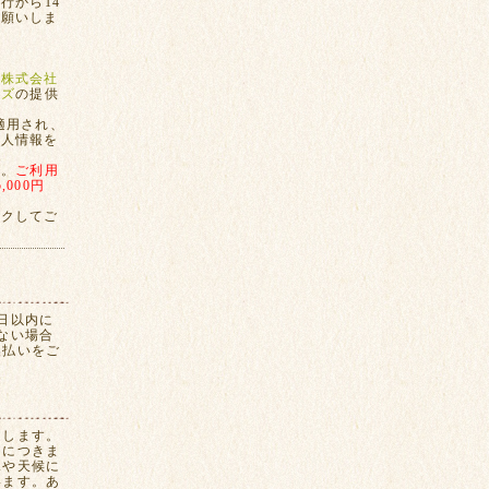
行から14
お願いしま
、
株式会社
ンズ
の提供
適用され、
個人情報を
す。
ご利用
000円
ックしてご
日以内に
ない場合
換払いをご
たします。
間につきま
況や天候に
います。あ