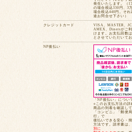
発生いたします。（1
の場合税込330円、3
場合税込440円。そ
途お問合せ下さい）
クレジットカード
VISA、MASTER、J
AMEX、Dinersが
けます。お支払回数は
とさせていただいて
NP後払い
「NP後払い」につい
○このお支払方法の詳
商品の到着を確認し
「コンビニ」「郵便
行」で
後払いできる安心・
方法です。請求書は
別に