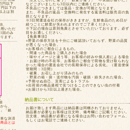
「注文したものと違う」「数量が違う」「不良品が届いた」
万円以下
などございましたら3日以内にご連絡ください。
万円以下の
不良品につきましては返品・交換が可能となります。
れ以上は別
また、不良品の返品・交換時に発生する返送料は販売店の負
担となります。
※3日間運送会社の保存がききますが、生鮮食品のため日が
経つごとに鮮度が失われますのでご了承ください。
CB、
※下記の場合は原則免責とさせていただいております。必ず
ご利用いただ
目をお通しください。
1回のみ
【免責事項】
おります。
○野菜の保存方法を十分にご確認頂いておらず、野菜の品質
が悪くなった場合。
○お客様のご都合によるもの。
・間違った商品をご購入された場合
・味やイメージと違う等、お客様の好みや個人差による場合
・お届け時の不在等、お客様のご都合で荷物を受け取られな
かった場合の運送会社での長期保存による劣化。（運送便保
管期間：3日間）
・破棄、お召し上がり済みのもの
・野菜の箱・袋・送付物を汚損・破損・紛失された場合。
○予期せぬ自己、災害によるトラブル
○出荷前の検品過程で見つけることのできない虫の付着
○お届けから3日以上過ぎた場合。
て
細
てから、
お届け致します商品には納品書は同梱されておりません。
局」「銀
納品書が必要なお客様は注文時、備考欄にご記載ください。
注文後、納品書が必要になる場合はお問い合わせフォーム、
簡単な決済
もしくはお電話でご連絡ください。
、
商品とは