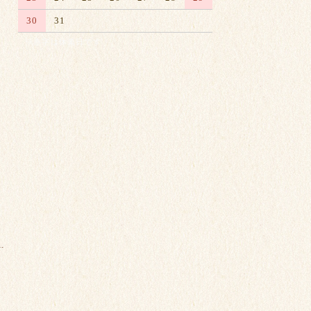
30
31
※赤字は休業日です