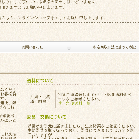
楽しみにして頂いている皆様大変申し訳ございません。
解頂きますようお願い申し上げます。
地のものオンラインショップを宜しくお願い申し上げます。
お問い合わせ
特定商取引法に基づく表記
込みくださ
はお客様負
別途ご連絡致しますが、下記運送料金ペ
沖縄・北海
ます。
ージをご参考ください。
道・離島
通知後、銀
佐川急便送料一覧
以内にお
が確認出
セル扱いと
。
野菜がお手元に届きましたら、注文野菜をご確認ください。
生鮮野菜を取り扱っており、野菜につきましては万全を期し
員にお支払
ておりますが、
数料が別途