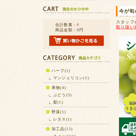
今が旬
スタッフ
合計数量：
0
取り扱い
商品金額：
0円
ハーブ(1)
マンジェリコン(1)
果物(4)
ぶどう(3)
梨(1)
野菜(1)
レタス(1)
加工品(13)