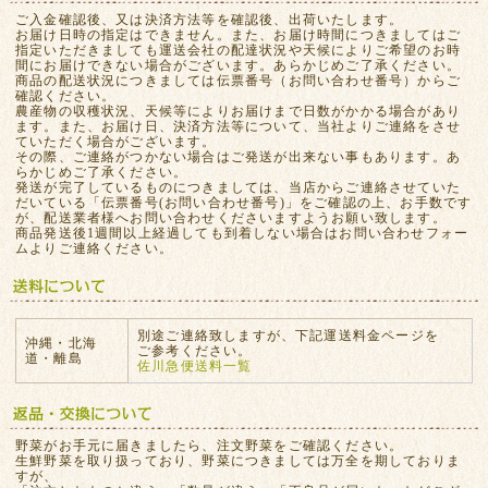
ご入金確認後、又は決済方法等を確認後、出荷いたします。
お届け日時の指定はできません。また、お届け時間につきましてはご
指定いただきましても運送会社の配達状況や天候によりご希望のお時
間にお届けできない場合がございます。あらかじめご了承ください。
商品の配送状況につきましては伝票番号（お問い合わせ番号）からご
確認ください。
農産物の収穫状況、天候等によりお届けまで日数がかかる場合があり
ます。また、お届け日、決済方法等について、当社よりご連絡をさせ
ていただく場合がございます。
その際、ご連絡がつかない場合はご発送が出来ない事もあります。あ
らかじめご了承ください。
発送が完了しているものにつきましては、当店からご連絡させていた
だいている「伝票番号(お問い合わせ番号)」をご確認の上、お手数です
が、配送業者様へお問い合わせくださいますようお願い致します。
商品発送後1週間以上経過しても到着しない場合はお問い合わせフォー
ムよりご連絡ください。
別途ご連絡致しますが、下記運送料金ページを
沖縄・北海
ご参考ください。
道・離島
佐川急便送料一覧
野菜がお手元に届きましたら、注文野菜をご確認ください。
生鮮野菜を取り扱っており、野菜につきましては万全を期しておりま
すが、