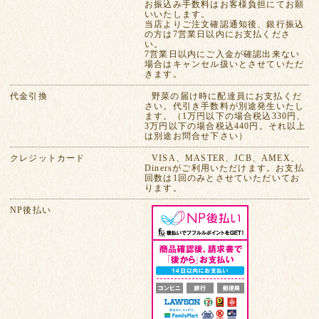
お振込み手数料はお客様負担にてお願
いいたします。
当店よりご注文確認通知後、銀行振込
の方は7営業日以内にお支払くださ
い。
7営業日以内にご入金が確認出来ない
場合はキャンセル扱いとさせていただ
きます。
代金引換
野菜の届け時に配達員にお支払くだ
さい。代引き手数料が別途発生いたし
ます。（1万円以下の場合税込330円、
3万円以下の場合税込440円。それ以上
は別途お問合せ下さい）
クレジットカード
VISA、MASTER、JCB、AMEX、
Dinersがご利用いただけます。お支払
回数は1回のみとさせていただいてお
ります。
NP後払い