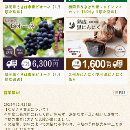
福岡県うきは市産ピオーネ【7月
福岡県うきは市産シャインマス
順次発送】
カット【8/20より順次発送】
福岡県うきは市産ピオーネ【7月
九州産にんにく使用 黒にんにく
順次発送】
黒月
2025年12月23日
【ながさき黄金について】
今年度は長期間にわたり雨が降らず、深刻な水不足が続いた影響で、
作物の生育に大きな支障が生じました。
その結果、例年に比べて大幅な不作の為、今期の予約販売を中止とさ
せていただきます。