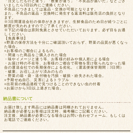
「注文したものと違う」「数量が違う」「不良品が届いた」などござ
いましたら3日以内にご連絡ください。
不良品につきましては返品・交換が可能となります。
また、不良品の返品・交換時に発生する返送料は販売店の負担となり
ます。
※3日間運送会社の保存がききますが、生鮮食品のため日が経つごとに
鮮度が失われますのでご了承ください。
※下記の場合は原則免責とさせていただいております。必ず目をお通
しください。
【免責事項】
○野菜の保存方法を十分にご確認頂いておらず、野菜の品質が悪くなっ
た場合。
○お客様のご都合によるもの。
・間違った商品をご購入された場合
・味やイメージと違う等、お客様の好みや個人差による場合
・お届け時の不在等、お客様のご都合で荷物を受け取られなかった場
合の運送会社での長期保存による劣化。（運送便保管期間：3日間）
・破棄、お召し上がり済みのもの
・野菜の箱・袋・送付物を汚損・破損・紛失された場合。
○予期せぬ自己、災害によるトラブル
○出荷前の検品過程で見つけることのできない虫の付着
○お届けから3日以上過ぎた場合。
お届け致します商品には納品書は同梱されておりません。
納品書が必要なお客様は注文時、備考欄にご記載ください。
注文後、納品書が必要になる場合はお問い合わせフォーム、もしくは
お電話でご連絡ください。