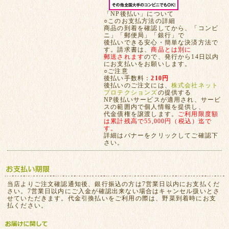
「NP後払い」について
○このお支払方法の詳細
商品の到着を確認してから、「コンビ
ニ」「郵便局」「銀行」で
後払いできる安心・簡単な決済方法で
す。請求書は、
商品とは別に
郵送されます
ので、発行から14日以内
にお支払いをお願いします。
○ご注意
後払い手数料：
210円
後払いのご注文には、
株式会社ネット
プロテクションズ
の提供する
NP後払いサービスが適用され、サービ
スの範囲内で個人情報を提供し、
代金債権を譲渡します。
ご利用限度額
は累計残高で55,000円（税込）迄で
す。
詳細はバナーをクリックしてご確認下
さい。
当店よりご注文確認通知後、銀行振込の方は7営業日以内にお支払くだ
さい。7営業日以内にご入金が確認出来ない場合はキャンセル扱いとさ
せていただきます。代金引換払いをご利用の際は、野菜到着時にお支
払ください。