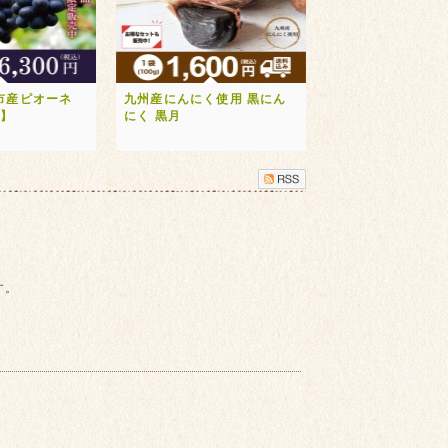
市産ピオーネ
九州産にんにく使用 黒にん
送】
にく 黒月
す。