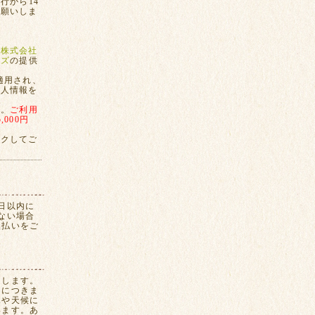
行から14
お願いしま
、
株式会社
ンズ
の提供
適用され、
個人情報を
す。
ご利用
000円
ックしてご
日以内に
ない場合
換払いをご
たします。
間につきま
況や天候に
います。あ