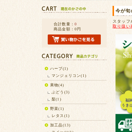
今が旬
スタッフ
合計数量：
0
取り扱い
商品金額：
0円
ハーブ(1)
マンジェリコン(1)
果物(4)
ぶどう(3)
梨(1)
野菜(1)
レタス(1)
加工品(13)