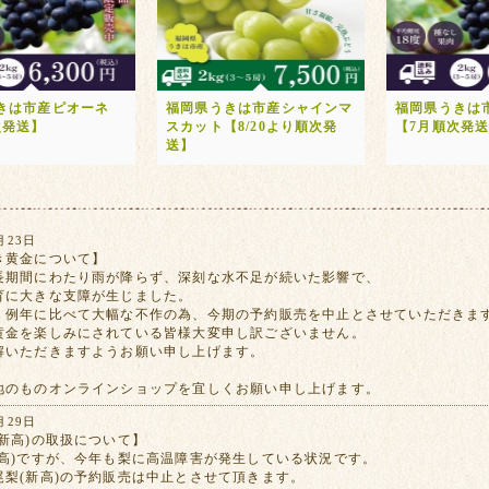
きは市産ピオーネ
福岡県うきは市産シャインマ
福岡県うきは
次発送】
スカット【8/20より順次発
【7月順次発
送】
月23日
き黄金について】
長期間にわたり雨が降らず、深刻な水不足が続いた影響で、
育に大きな支障が生じました。
、例年に比べて大幅な不作の為、今期の予約販売を中止とさせていただきま
黄金を楽しみにされている皆様大変申し訳ございません。
解いただきますようお願い申し上げます。
地のものオンラインショップを宜しくお願い申し上げます。
月29日
新高)の取扱について】
新高)ですが、今年も梨に高温障害が発生している状況です。
尾梨(新高)の予約販売は中止とさせて頂きます。