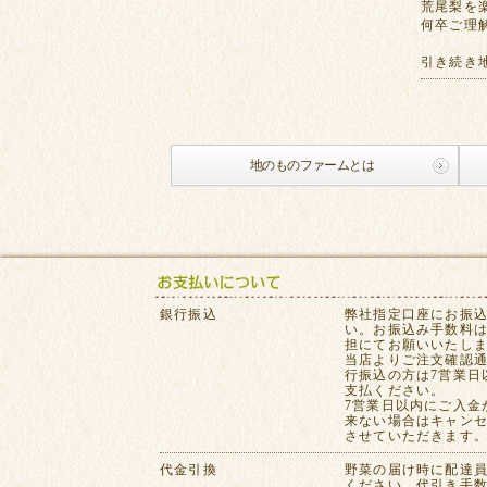
荒尾梨を
何卒ご理
引き続き
地のものファームとは
銀行振込
弊社指定口座にお振
い。お振込み手数料
担にてお願いいたし
当店よりご注文確認
行振込の方は7営業日
支払ください。
7営業日以内にご入金
来ない場合はキャン
させていただきます
代金引換
野菜の届け時に配達
ください。代引き手