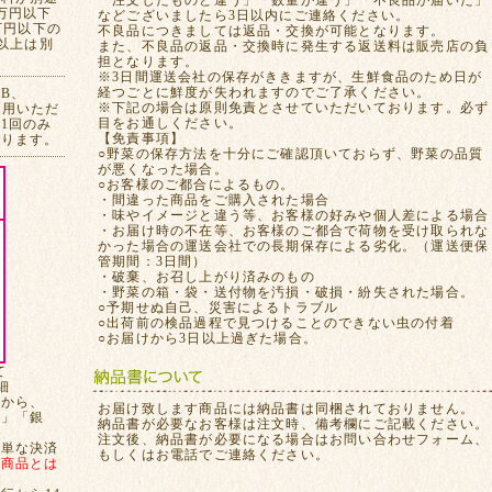
「注文したものと違う」「数量が違う」「不良品が届いた」
万円以下
などございましたら3日以内にご連絡ください。
万円以下の
不良品につきましては返品・交換が可能となります。
れ以上は別
また、不良品の返品・交換時に発生する返送料は販売店の負
担となります。
※3日間運送会社の保存がききますが、生鮮食品のため日が
経つごとに鮮度が失われますのでご了承ください。
CB、
※下記の場合は原則免責とさせていただいております。必ず
ご利用いただ
目をお通しください。
1回のみ
【免責事項】
おります。
○野菜の保存方法を十分にご確認頂いておらず、野菜の品質
が悪くなった場合。
○お客様のご都合によるもの。
・間違った商品をご購入された場合
・味やイメージと違う等、お客様の好みや個人差による場合
・お届け時の不在等、お客様のご都合で荷物を受け取られな
かった場合の運送会社での長期保存による劣化。（運送便保
管期間：3日間）
・破棄、お召し上がり済みのもの
・野菜の箱・袋・送付物を汚損・破損・紛失された場合。
○予期せぬ自己、災害によるトラブル
○出荷前の検品過程で見つけることのできない虫の付着
○お届けから3日以上過ぎた場合。
て
細
てから、
お届け致します商品には納品書は同梱されておりません。
局」「銀
納品書が必要なお客様は注文時、備考欄にご記載ください。
注文後、納品書が必要になる場合はお問い合わせフォーム、
簡単な決済
もしくはお電話でご連絡ください。
、
商品とは