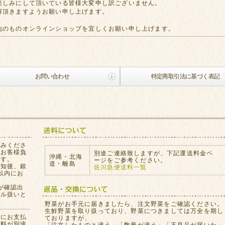
楽しみにして頂いている皆様大変申し訳ございません。
解頂きますようお願い申し上げます。
地のものオンラインショップを宜しくお願い申し上げます。
お問い合わせ
特定商取引法に基づく表記
込みくださ
はお客様負
別途ご連絡致しますが、下記運送料金ペ
沖縄・北海
ます。
ージをご参考ください。
道・離島
通知後、銀
佐川急便送料一覧
以内にお
が確認出
セル扱いと
。
野菜がお手元に届きましたら、注文野菜をご確認ください。
生鮮野菜を取り扱っており、野菜につきましては万全を期し
員にお支払
ておりますが、
数料が別途