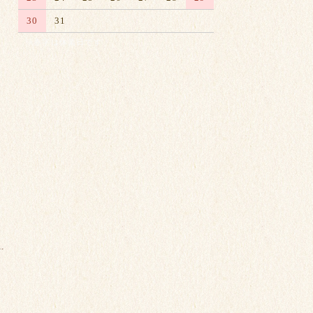
30
31
※赤字は休業日です