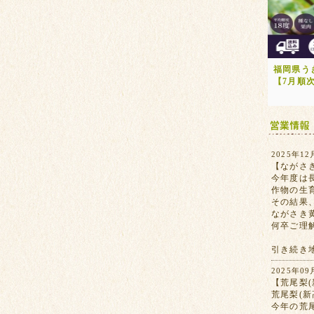
福岡県う
【7月順
2025年12
【ながさ
今年度は
作物の生
その結果
ながさき
何卒ご理
引き続き
2025年09
【荒尾梨(
荒尾梨(
今年の荒