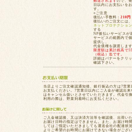
郵送されます
ので、発
日以内にお支払いを
す。
○ご注意
後払い手数料：
210円
後払いのご注文には
ネットプロテクショ
する
NP後払いサービスが
サービスの範囲内で
提供し、
代金債権を譲渡しま
限度額は累計残高で55,
（税込）迄です。
詳細はバナーをクリ
確認下さい。
当店よりご注文確認通知後、銀行振込の方は7営業
お支払ください。7営業日以内にご入金が確認出来
はキャンセル扱いとさせていただきます。代金引
利用の際は、野菜到着時にお支払ください。
ご入金確認後、又は決済方法等を確認後、出荷い
お届け日時の指定はできません。また、お届け時
してはご指定いただきましても運送会社の配達状
よりご希望のお時間にお届けできない場合がござ