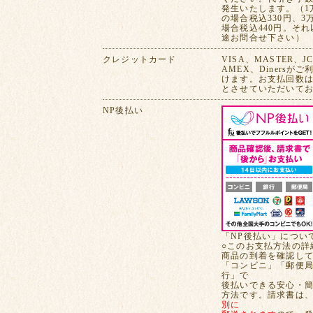
発生いたします。（1
の場合税込330円、3
場合税込440円。そ
途お問合せ下さい）
クレジットカード
VISA、MASTER、J
AMEX、Dinersが
けます。お支払回数は
とさせていただいて
NP後払い
「NP後払い」につい
○このお支払方法の詳
商品の到着を確認し
「コンビニ」「郵便
行」で
後払いできる安心・
方法です。請求書は
別に